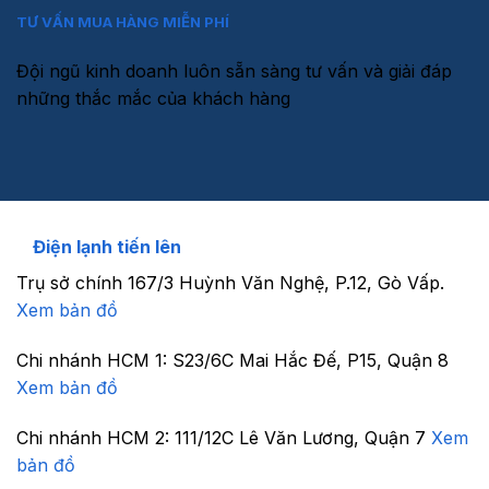
TƯ VẤN MUA HÀNG MIỄN PHÍ
Đội ngũ kinh doanh luôn sẵn sàng tư vấn và giải đáp
những thắc mắc của khách hàng
Điện lạnh tiến lên
Trụ sở chính
167/3 Huỳnh Văn Nghệ, P.12, Gò Vấp.
Xem bản đồ
Chi nhánh HCM 1:
S23/6C Mai Hắc Đế, P15, Quận 8
Xem bản đồ
Chi nhánh HCM 2:
111/12C Lê Văn Lương, Quận 7
Xem
bản đồ