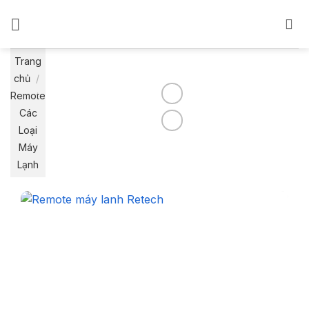
Bỏ
qua
nội
dung
Trang
chủ
/
Remote
Các
Loại
Máy
Lạnh