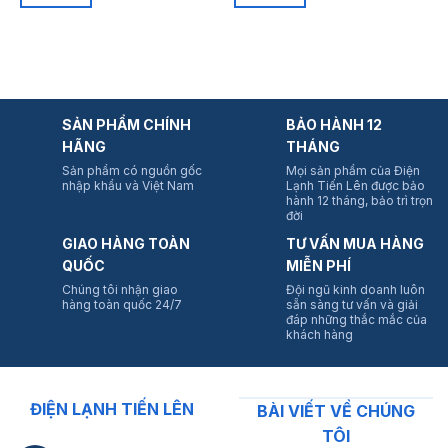
SẢN PHẨM CHÍNH
BẢO HÀNH 12
HÃNG
THÁNG
Sản phẩm có nguồn gốc
Mọi sản phẩm của Điện
nhập khẩu và Việt Nam
Lạnh Tiến Lên được bảo
hành 12 tháng, bảo trì trọn
đời
GIAO HÀNG TOÀN
TƯ VẤN MUA HÀNG
QUỐC
MIỄN PHÍ
Chúng tôi nhận giao
Đội ngũ kinh doanh luôn
hàng toàn quốc 24/7
sẵn sàng tư vấn và giải
đáp những thắc mắc của
khách hàng
ĐIỆN LẠNH TIẾN LÊN
BÀI VIẾT VỀ CHÚNG
TÔI