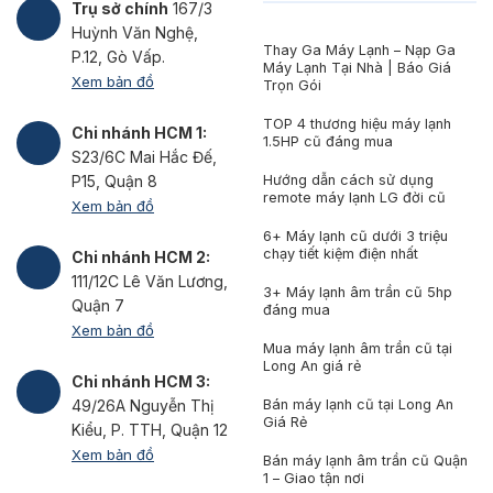
Trụ sở chính
167/3
Huỳnh Văn Nghệ,
Thay Ga Máy Lạnh – Nạp Ga
P.12, Gò Vấp.
Máy Lạnh Tại Nhà | Báo Giá
Xem bản đồ
Trọn Gói
TOP 4 thương hiệu máy lạnh
Chi nhánh HCM 1:
1.5HP cũ đáng mua
S23/6C Mai Hắc Đế,
Hướng dẫn cách sử dụng
P15, Quận 8
remote máy lạnh LG đời cũ
Xem bản đồ
6+ Máy lạnh cũ dưới 3 triệu
chạy tiết kiệm điện nhất
Chi nhánh HCM 2:
111/12C Lê Văn Lương,
3+ Máy lạnh âm trần cũ 5hp
Quận 7
đáng mua
Xem bản đồ
Mua máy lạnh âm trần cũ tại
Long An giá rẻ
Chi nhánh HCM 3:
Bán máy lạnh cũ tại Long An
49/26A Nguyễn Thị
Giá Rẻ
Kiểu, P. TTH, Quận 12
Xem bản đồ
Bán máy lạnh âm trần cũ Quận
1 – Giao tận nơi