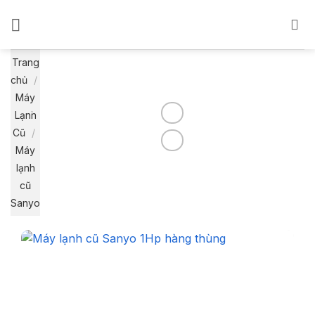
Bỏ
qua
nội
dung
Trang
chủ
/
Máy
Lạnh
Cũ
/
Máy
lạnh
cũ
Sanyo