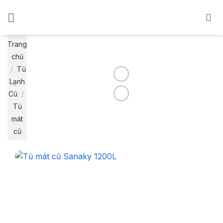
Bỏ
qua
nội
dung
Trang
chủ
/
Tủ
Lạnh
Cũ
/
Tủ
mát
cũ