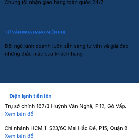
Chúng tôi nhận giao hàng toàn quốc 24/7
TƯ VẤN MUA HÀNG MIỄN PHÍ
Đội ngũ kinh doanh luôn sẵn sàng tư vấn và giải đáp
những thắc mắc của khách hàng
Điện lạnh tiến lên
Trụ sở chính
167/3 Huỳnh Văn Nghệ, P.12, Gò Vấp.
Xem bản đồ
Chi nhánh HCM 1:
S23/6C Mai Hắc Đế, P15, Quận 8
Xem bản đồ