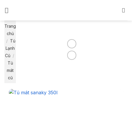
Bỏ
qua
nội
dung
Trang
chủ
/
Tủ
Lạnh
Cũ
/
Tủ
mát
cũ