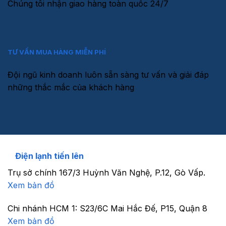
Chúng tôi nhận giao hàng toàn quốc 24/7
TƯ VẤN MUA HÀNG MIỄN PHÍ
Đội ngũ kinh doanh luôn sẵn sàng tư vấn và giải đáp
những thắc mắc của khách hàng
Điện lạnh tiến lên
Trụ sở chính
167/3 Huỳnh Văn Nghệ, P.12, Gò Vấp.
Xem bản đồ
Chi nhánh HCM 1:
S23/6C Mai Hắc Đế, P15, Quận 8
Xem bản đồ