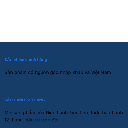
Lò Vi Sóng
Nồi Cơm Điện
Remote Các Loại Máy Lạnh
SẢn phẩm chính hãng
Sản phẩm có nguồn gốc nhập khẩu và Việt Nam
BẢO HÀNH 12 THÁNG
Mọi sản phẩm của Điện Lạnh Tiến Lên được bảo hành
12 tháng, bảo trì trọn đời