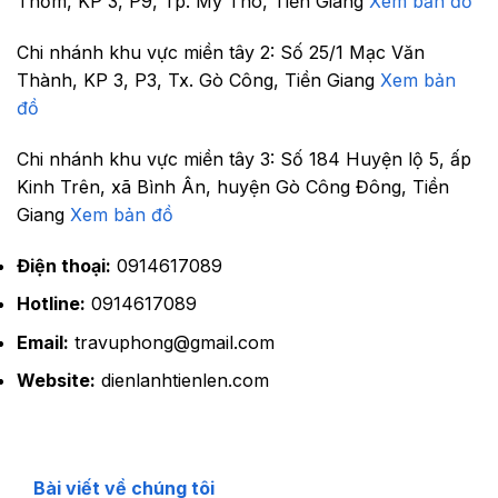
Thơm, KP 3, P9, Tp. Mỹ Tho, Tiền Giang
Xem bản đồ
Chi nhánh khu vực miền tây 2:
Số 25/1 Mạc Văn
Thành, KP 3, P3, Tx. Gò Công, Tiền Giang
Xem bản
đồ
Chi nhánh khu vực miền tây 3:
Số 184 Huyện lộ 5, ấp
Kinh Trên, xã Bình Ân, huyện Gò Công Đông, Tiền
Giang
Xem bản đồ
Điện thoại:
0914617089
Hotline:
0914617089
Email:
travuphong@gmail.com
Website:
dienlanhtienlen.com
Bài viết về chúng tôi