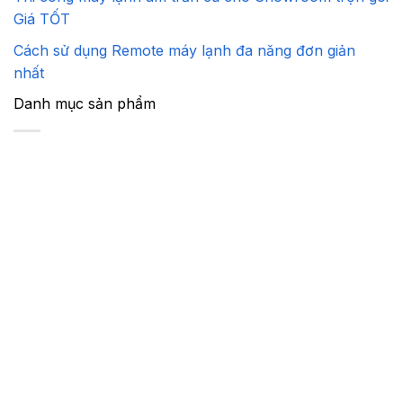
Giá TỐT
Cách sử dụng Remote máy lạnh đa năng đơn giản
nhất
Danh mục sản phẩm
Máy Lạnh Cũ
Máy Giặt Cũ
Máy hút ẩm nội địa
Máy khử mùi
Máy tạo ẩm nội địa
Tủ Lạnh Cũ
Máy Nước Nóng Cũ
Chân Kê Máy Giặt - Tủ Lạnh