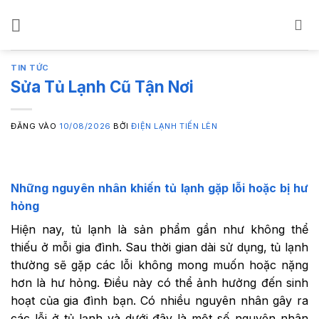
Bỏ
qua
nội
dung
TIN TỨC
Sửa Tủ Lạnh Cũ Tận Nơi
ĐĂNG VÀO
10/08/2026
BỞI
ĐIỆN LẠNH TIẾN LÊN
Những nguyên nhân khiến tủ lạnh gặp lỗi hoặc bị hư
hỏng
Hiện nay, tủ lạnh là sản phẩm gần như không thể
thiếu ở mỗi gia đình. Sau thời gian dài sử dụng, tủ lạnh
thường sẽ gặp các lỗi không mong muốn hoặc nặng
hơn là hư hỏng. Điều này có thể ảnh hưởng đến sinh
hoạt của gia đình bạn. Có nhiều nguyên nhân gây ra
các lỗi ở tủ lạnh và dưới đây là một số nguyên nhân