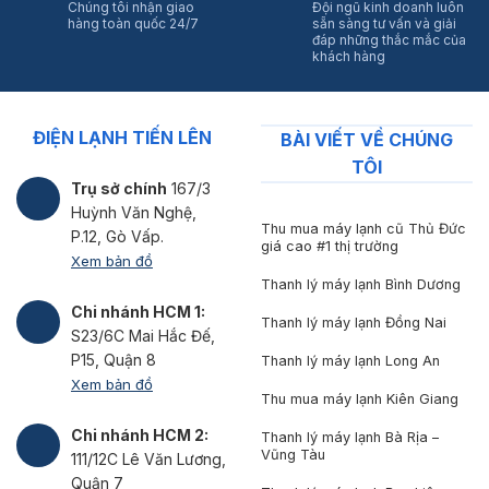
Chúng tôi nhận giao
Đội ngũ kinh doanh luôn
hàng toàn quốc 24/7
sẵn sàng tư vấn và giải
đáp những thắc mắc của
khách hàng
ĐIỆN LẠNH TIẾN LÊN
BÀI VIẾT VỀ CHÚNG
TÔI
Trụ sở chính
167/3
Huỳnh Văn Nghệ,
Thu mua máy lạnh cũ Thủ Đức
P.12, Gò Vấp.
giá cao #1 thị trường
Xem bản đồ
Thanh lý máy lạnh Bình Dương
Chi nhánh HCM 1:
Thanh lý máy lạnh Đồng Nai
S23/6C Mai Hắc Đế,
P15, Quận 8
Thanh lý máy lạnh Long An
Xem bản đồ
Thu mua máy lạnh Kiên Giang
Chi nhánh HCM 2:
Thanh lý máy lạnh Bà Rịa –
Vũng Tàu
111/12C Lê Văn Lương,
Quận 7