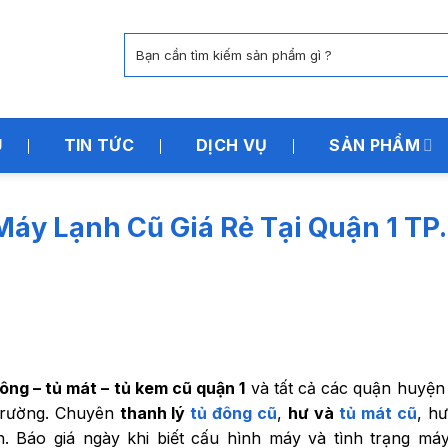
Tìm
kiếm:
U
TIN TỨC
DỊCH VỤ
SẢN PHẨM
Máy Lạnh Cũ Giá Rẻ Tại Quận 1 TP.
đông – tủ mát – tủ kem cũ quận 1
và tất cả các quận huyện 
 trường. Chuyên
thanh lý
tủ đông cũ
,
hư và
tủ mát cũ
, hư
 Báo giá ngày khi biết cấu hình máy và tình trạng máy