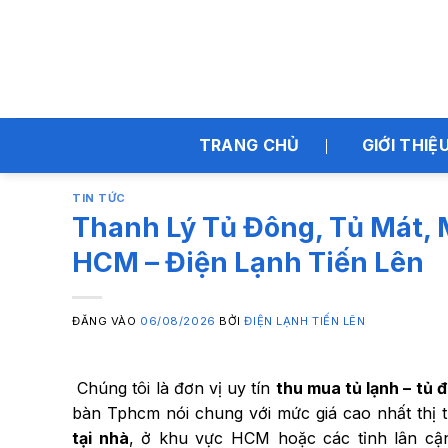
Bỏ
qua
nội
dung
TRANG CHỦ
GIỚI THIỆ
TIN TỨC
Thanh Lý Tủ Đông, Tủ Mát, 
HCM – Điện Lạnh Tiến Lên
ĐĂNG VÀO
06/08/2026
BỞI
ĐIỆN LẠNH TIẾN LÊN
Chúng tôi là đơn vị uy tín
thu mua tủ lạnh – tủ 
bàn Tphcm nói chung với mức giá cao nhất thị
tại nhà
, ở khu vực HCM hoặc các tỉnh lân cận.