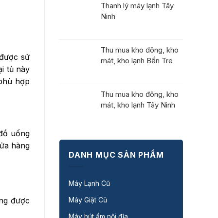
Thanh lý máy lạnh Tây
Ninh
Thu mua kho đông, kho
 được sử
mát, kho lạnh Bến Tre
i tủ này
 phù hợp
Thu mua kho đông, kho
mát, kho lạnh Tây Ninh
 đồ uống
cửa hàng
DANH MỤC SẢN PHẨM
Máy Lạnh Cũ
Máy Giặt Cũ
ếng được
Máy hút ẩm nội địa