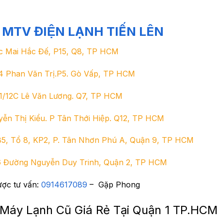
TV ĐIỆN LẠNH TIẾN LÊN
c Mai Hắc Đế, P15, Q8, TP HCM
4 Phan Văn Trị.P5. Gò Vấp, TP HCM
11/12C Lê Văn Lương. Q7, TP HCM
̃n Thị Kiểu. P Tân Thới Hiệp. Q12, TP HCM
5, Tổ 8, KP2, P. Tân Nhơn Phú A, Quận 9, TP HCM
6 Đường Nguyễn Duy Trinh, Quận 2, TP HCM
ược tư vấn:
0914617089
– Gặp Phong
 Máy Lạnh Cũ Giá Rẻ Tại Quận 1 TP.HC