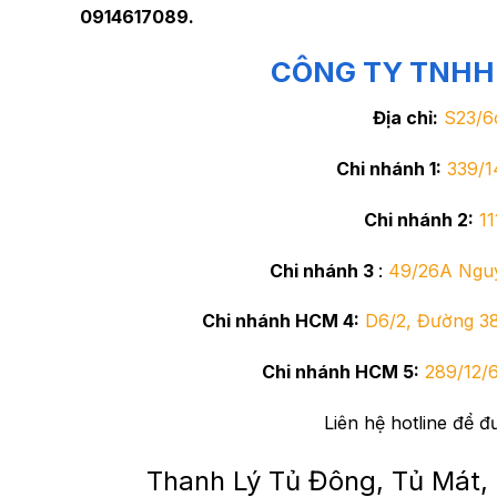
0914617089.
CÔNG TY TNHH M
Địa chỉ:
S23/6
Chi nhánh 1:
339/1
Chi nhánh 2:
1
Chi nhánh 3
:
49/26A Nguyê
Chi nhánh HCM 4:
D6/2, Đường 38
Chi nhánh HCM 5:
289/12/
Liên hệ hotline để đ
Thanh Lý Tủ Đông, Tủ Mát,