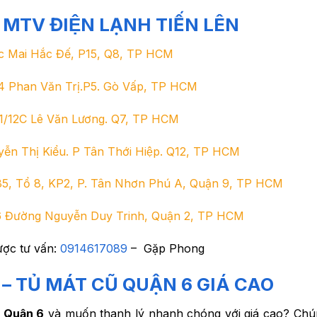
TV ĐIỆN LẠNH TIẾN LÊN
c Mai Hắc Đế, P15, Q8, TP HCM
4 Phan Văn Trị.P5. Gò Vấp, TP HCM
11/12C Lê Văn Lương. Q7, TP HCM
̃n Thị Kiểu. P Tân Thới Hiệp. Q12, TP HCM
5, Tổ 8, KP2, P. Tân Nhơn Phú A, Quận 9, TP HCM
6 Đường Nguyễn Duy Trinh, Quận 2, TP HCM
ược tư vấn:
0914617089
– Gặp Phong
– TỦ MÁT CŨ QUẬN 6 GIÁ CAO
i Quận 6
và muốn thanh lý nhanh chóng với giá cao? Chún