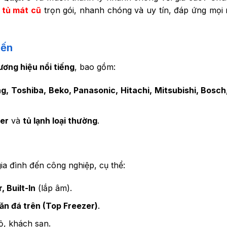
,
tủ mát cũ
trọn gói, nhanh chóng và uy tín, đáp ứng mọi
iến
ương hiệu nổi tiếng
, bao gồm:
, Toshiba, Beko, Panasonic, Hitachi, Mitsubishi, Bosch
ter
và
tủ lạnh loại thường
.
ia đình đến công nghiệp, cụ thể:
, Built-In
(lắp âm).
ăn đá trên (Top Freezer)
.
ỏ, khách sạn.