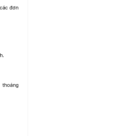
 các đơn
h.
 thoáng