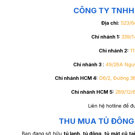
CÔNG TY TNHH M
Địa chỉ:
S23/6
Chi nhánh 1:
339/1
Chi nhánh 2:
1
Chi nhánh 3
:
49/26A Nguyê
Chi nhánh HCM 4:
D6/2, Đường 38
Chi nhánh HCM 5:
289/12/
Liên hệ hotline để đ
THU MUA TỦ ĐÔNG 
Bạn đang sở hữu
tủ lạnh, tủ đông, tủ mát cũ tạ