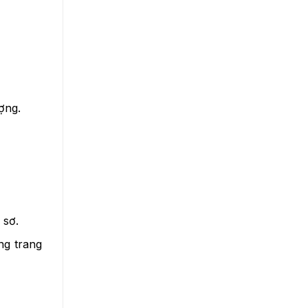
ợng.
 sơ.
ng trang