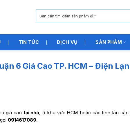
Tìm
kiếm:
U
TIN TỨC
DỊCH VỤ
SẢN PHẨM
uận 6 Giá Cao TP. HCM – Điện Lạ
 hư giá cao
tại nhà
, ở khu vực HCM hoặc các tỉnh lân cận.
 gọi
0914617089.