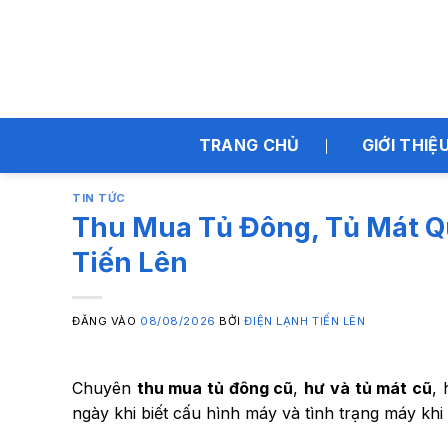
Bỏ
qua
nội
dung
TRANG CHỦ
GIỚI THIỆ
TIN TỨC
Thu Mua Tủ Đông, Tủ Mát Q
Tiến Lên
ĐĂNG VÀO
08/08/2026
BỞI
ĐIỆN LẠNH TIẾN LÊN
Chuyên
thu mua tủ đông cũ
,
hư và tủ mát cũ
,
ngày khi biết cấu hình máy và tình trạng máy khi