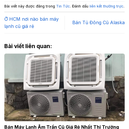
Bài viết này được đăng trong
Tin Tức
. Đánh dấu
liên kết thường trực
.
Ở HCM nơi nào bán máy
Bán Tủ Đông Cũ Alaska
lạnh cũ giá rẻ
Bài viết liên quan:
Bán Máy Lạnh Âm Trần Cũ Giá Rẻ Nhất Thị Trường