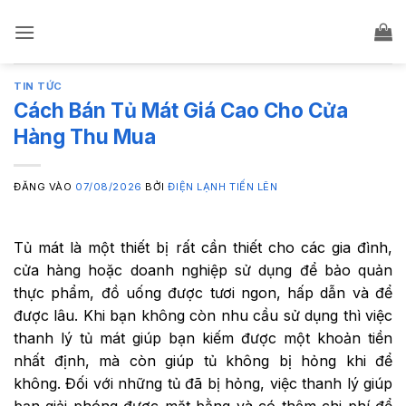
Bỏ
qua
nội
dung
TIN TỨC
Cách Bán Tủ Mát Giá Cao Cho Cửa
Hàng Thu Mua
ĐĂNG VÀO
07/08/2026
BỞI
ĐIỆN LẠNH TIẾN LÊN
Tủ mát là một thiết bị rất cần thiết cho các gia đình,
cửa hàng hoặc doanh nghiệp sử dụng để bảo quản
thực phẩm, đồ uống được tươi ngon, hấp dẫn và để
được lâu. Khi bạn không còn nhu cầu sử dụng thì việc
thanh lý tủ mát giúp bạn kiếm được một khoản tiền
nhất định, mà còn giúp tủ không bị hỏng khi để
không. Đối với những tủ đã bị hỏng, việc thanh lý giúp
bạn giải phóng được mặt bằng và có thêm chi phí để