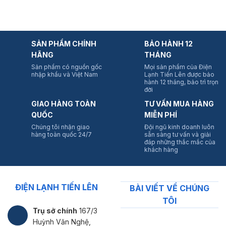
SẢN PHẨM CHÍNH
BẢO HÀNH 12
HÃNG
THÁNG
Sản phẩm có nguồn gốc
Mọi sản phẩm của Điện
nhập khẩu và Việt Nam
Lạnh Tiến Lên được bảo
hành 12 tháng, bảo trì trọn
đời
GIAO HÀNG TOÀN
TƯ VẤN MUA HÀNG
QUỐC
MIỄN PHÍ
Chúng tôi nhận giao
Đội ngũ kinh doanh luôn
hàng toàn quốc 24/7
sẵn sàng tư vấn và giải
đáp những thắc mắc của
khách hàng
ĐIỆN LẠNH TIẾN LÊN
BÀI VIẾT VỀ CHÚNG
TÔI
Trụ sở chính
167/3
Huỳnh Văn Nghệ,