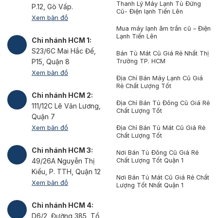
Thanh Lý Máy Lạnh Tủ Đứng
P.12, Gò Vấp.
Cũ- Điện lạnh Tiến Lên
Xem bản đồ
Mua máy lạnh âm trần cũ – Điện
Lạnh Tiến Lên
Chi nhánh HCM 1:
S23/6C Mai Hắc Đế,
Bán Tủ Mát Cũ Giá Rẻ Nhất Thị
Trường TP. HCM
P15, Quận 8
Xem bản đồ
Địa Chỉ Bán Máy Lạnh Cũ Giá
Rẻ Chất Lượng Tốt
Chi nhánh HCM 2:
Địa Chỉ Bán Tủ Đông Cũ Giá Rẻ
111/12C Lê Văn Lương,
Chất Lượng Tốt
Quận 7
Xem bản đồ
Địa Chỉ Bán Tủ Mát Cũ Giá Rẻ
Chất Lượng Tốt
Chi nhánh HCM 3:
Nơi Bán Tủ Đông Cũ Giá Rẻ
Chất Lượng Tốt Quận 1
49/26A Nguyễn Thị
Kiểu, P. TTH, Quận 12
Nơi Bán Tủ Mát Cũ Giá Rẻ Chất
Xem bản đồ
Lượng Tốt Nhất Quận 1
Chi nhánh HCM 4:
D6/2, Đường 385, Tổ