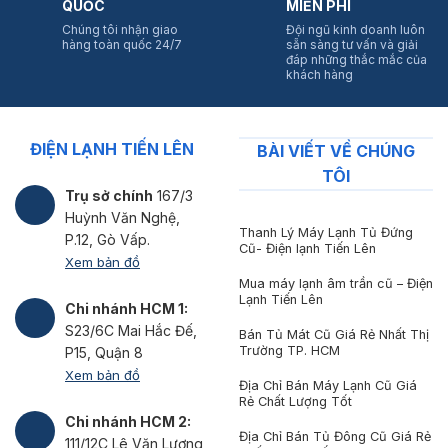
QUỐC
MIỄN PHÍ
Chúng tôi nhận giao
Đội ngũ kinh doanh luôn
hàng toàn quốc 24/7
sẵn sàng tư vấn và giải
đáp những thắc mắc của
khách hàng
ĐIỆN LẠNH TIẾN LÊN
BÀI VIẾT VỀ CHÚNG
TÔI
Trụ sở chính
167/3
Huỳnh Văn Nghệ,
Thanh Lý Máy Lạnh Tủ Đứng
P.12, Gò Vấp.
Cũ- Điện lạnh Tiến Lên
Xem bản đồ
Mua máy lạnh âm trần cũ – Điện
Lạnh Tiến Lên
Chi nhánh HCM 1:
S23/6C Mai Hắc Đế,
Bán Tủ Mát Cũ Giá Rẻ Nhất Thị
Trường TP. HCM
P15, Quận 8
Xem bản đồ
Địa Chỉ Bán Máy Lạnh Cũ Giá
Rẻ Chất Lượng Tốt
Chi nhánh HCM 2:
Địa Chỉ Bán Tủ Đông Cũ Giá Rẻ
111/12C Lê Văn Lương,