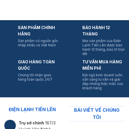
SẢN PHẨM CHÍNH
BẢO HÀNH 12
HÃNG
THÁNG
Sản phẩm có nguồn gốc
Mọi sản phẩm của Điện
nhập khẩu và Việt Nam
Lạnh Tiến Lên được bảo
hành 12 tháng, bảo trì trọn
đời
GIAO HÀNG TOÀN
TƯ VẤN MUA HÀNG
QUỐC
MIỄN PHÍ
Chúng tôi nhận giao
Đội ngũ kinh doanh luôn
hàng toàn quốc 24/7
sẵn sàng tư vấn và giải
đáp những thắc mắc của
khách hàng
ĐIỆN LẠNH TIẾN LÊN
BÀI VIẾT VỀ CHÚNG
TÔI
Trụ sở chính
167/3