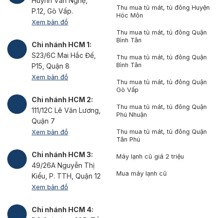
Huỳnh Văn Nghệ,
Thu mua tủ mát, tủ đông Huyện
P.12, Gò Vấp.
Hóc Môn
Xem bản đồ
Thu mua tủ mát, tủ đông Quận
Bình Tân
Chi nhánh HCM 1:
S23/6C Mai Hắc Đế,
Thu mua tủ mát, tủ đông Quận
Bình Tân
P15, Quận 8
Xem bản đồ
Thu mua tủ mát, tủ đông Quận
Gò Vấp
Chi nhánh HCM 2:
Thu mua tủ mát, tủ đông Quận
111/12C Lê Văn Lương,
Phú Nhuận
Quận 7
Xem bản đồ
Thu mua tủ mát, tủ đông Quận
Tân Phú
Chi nhánh HCM 3:
Máy lạnh cũ giá 2 triệu
49/26A Nguyễn Thị
Mua máy lạnh cũ
Kiểu, P. TTH, Quận 12
Xem bản đồ
Chi nhánh HCM 4: