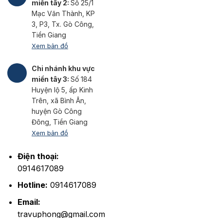
miền tây 2:
Số 25/1
Mạc Văn Thành, KP
3, P3, Tx. Gò Công,
Tiền Giang
Xem bản đồ
Chi nhánh khu vực
miền tây 3:
Số 184
Huyện lộ 5, ấp Kinh
Trên, xã Bình Ân,
huyện Gò Công
Đông, Tiền Giang
Xem bản đồ
Điện thoại:
0914617089
Hotline:
0914617089
Email:
travuphong@gmail.com