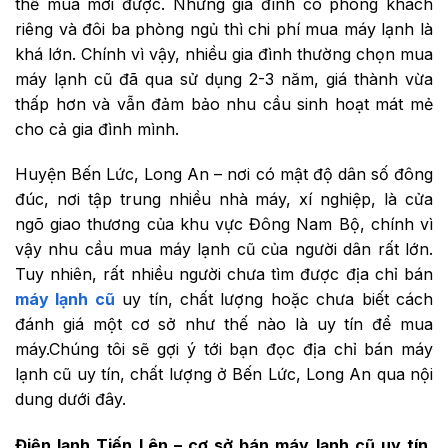
thể mua mới được. Những gia đình có phòng khách
riêng và đôi ba phòng ngủ thì chi phí mua máy lạnh là
khá lớn. Chính vì vậy, nhiều gia đình thường chọn mua
máy lạnh cũ đã qua sử dụng 2-3 năm, giá thành vừa
thấp hơn và vẫn đảm bảo nhu cầu sinh hoạt mát mẻ
cho cả gia đình mình.
Huyện Bến Lức, Long An – nơi có mật độ dân số đông
đúc, nơi tập trung nhiều nhà máy, xí nghiệp, là cửa
ngõ giao thương của khu vực Đông Nam Bộ, chính vì
vậy nhu cầu mua máy lạnh cũ của người dân rất lớn.
Tuy nhiên, rất nhiều người chưa tìm được địa chỉ bán
máy lạnh cũ
uy tín, chất lượng hoặc chưa biết cách
đánh giá một cơ sở như thế nào là uy tín để mua
máy.Chúng tôi sẽ gợi ý tới bạn đọc địa chỉ bán máy
lạnh cũ uy tín, chất lượng ở Bến Lức, Long An qua nội
dung dưới đây.
Điện lạnh Tiến Lên – cơ sở bán máy lạnh cũ uy tín,