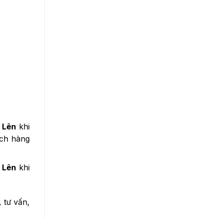
Máy tạo ẩm nội địa
Tủ Lạnh Cũ
Máy Nước Nóng Cũ
Chân Kê Máy Giặt - Tủ Lạnh
Lò Vi Sóng
Nồi Cơm Điện
Remote Các Loại Máy Lạnh
n Lên
khi
ách hàng
n Lên
khi
 tư vấn,