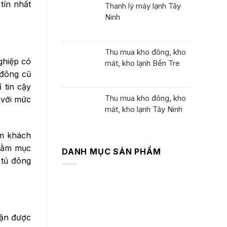
tín nhất
Thanh lý máy lạnh Tây
Ninh
Thu mua kho đông, kho
ghiệp có
mát, kho lạnh Bến Tre
 đông cũ
 tin cậy
Thu mua kho đông, kho
 với mức
mát, kho lạnh Tây Ninh
ẩm khách
nhằm mục
DANH MỤC SẢN PHẨM
 tủ đông
Máy Lạnh Cũ
Máy Giặt Cũ
Máy hút ẩm nội địa
hận được
Máy khử mùi