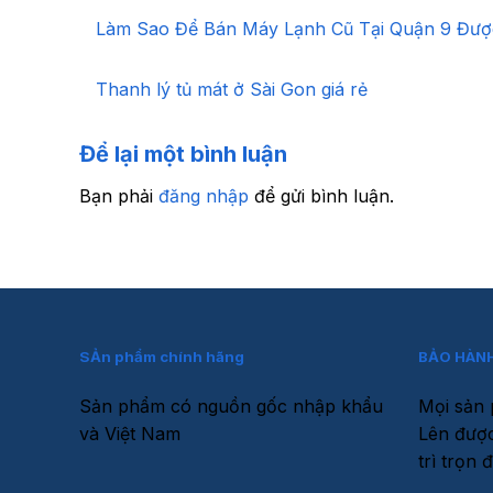
Làm Sao Để Bán Máy Lạnh Cũ Tại Quận 9 Đượ
Thanh lý tủ mát ở Sài Gon giá rẻ
Để lại một bình luận
Bạn phải
đăng nhập
để gửi bình luận.
SẢn phẩm chính hãng
BẢO HÀNH
Sản phẩm có nguồn gốc nhập khẩu
Mọi sản 
và Việt Nam
Lên được
trì trọn đ