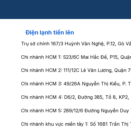
Điện lạnh tiến lên
Trụ sở chính
167/3 Huỳnh Văn Nghệ, P.12, Gò V
Chi nhánh HCM 1:
S23/6C Mai Hắc Đế, P15, Quậ
Chi nhánh HCM 2:
111/12C Lê Văn Lương, Quận 
Chi nhánh HCM 3:
49/26A Nguyễn Thị Kiểu, P.
Chi nhánh HCM 4:
D6/2, Đường 385, Tổ 8, KP2
Chi nhánh HCM 5:
289/12/6 Đường Nguyễn Duy 
Chi nhánh khu vực miền tây 1:
Số 16B1 Trần Thị 