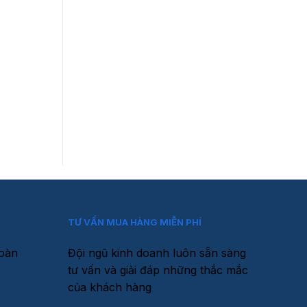
TƯ VẤN MUA HÀNG MIỄN PHÍ
toàn
Đội ngũ kinh doanh luôn sẵn sàng
tư vấn và giải đáp những thắc mắc
của khách hàng