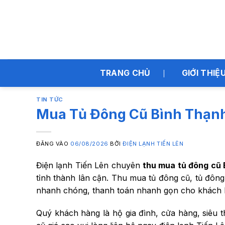
Bỏ
qua
nội
dung
TRANG CHỦ
GIỚI THIỆ
TIN TỨC
Mua Tủ Đông Cũ Bình Thạn
ĐĂNG VÀO
06/08/2026
BỞI
ĐIỆN LẠNH TIẾN LÊN
Điện lạnh Tiến Lên chuyên
thu mua tủ đông cũ 
tỉnh thành lân cận. Thu mua tủ đông cũ, tủ đông 
nhanh chóng, thanh toán nhanh gọn cho khách 
Quý khách hàng là hộ gia đình, cửa hàng, siêu 