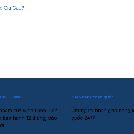
c Giá Cao?
 12 THÁNG
Giao hàng toàn quốc
phẩm của Điện Lạnh Tiến
Chúng tôi nhận giao hàng 
 bảo hành 12 tháng, bảo
quốc 24/7
ời