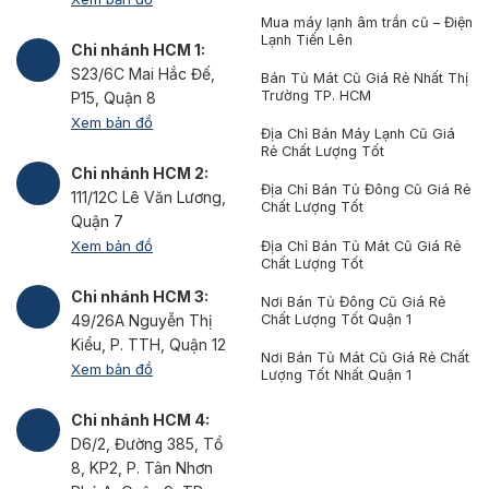
Mua máy lạnh âm trần cũ – Điện
Lạnh Tiến Lên
Chi nhánh HCM 1:
S23/6C Mai Hắc Đế,
Bán Tủ Mát Cũ Giá Rẻ Nhất Thị
Trường TP. HCM
P15, Quận 8
Xem bản đồ
Địa Chỉ Bán Máy Lạnh Cũ Giá
Rẻ Chất Lượng Tốt
Chi nhánh HCM 2:
Địa Chỉ Bán Tủ Đông Cũ Giá Rẻ
111/12C Lê Văn Lương,
Chất Lượng Tốt
Quận 7
Xem bản đồ
Địa Chỉ Bán Tủ Mát Cũ Giá Rẻ
Chất Lượng Tốt
Chi nhánh HCM 3:
Nơi Bán Tủ Đông Cũ Giá Rẻ
Chất Lượng Tốt Quận 1
49/26A Nguyễn Thị
Kiểu, P. TTH, Quận 12
Nơi Bán Tủ Mát Cũ Giá Rẻ Chất
Xem bản đồ
Lượng Tốt Nhất Quận 1
Chi nhánh HCM 4:
D6/2, Đường 385, Tổ
8, KP2, P. Tân Nhơn