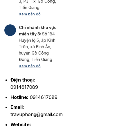
3, P3, Tx. Gò Công,
Tiền Giang
Xem bản đồ
Chi nhánh khu vực
miền tây 3:
Số 184
Huyện lộ 5, ấp Kinh
Trên, xã Bình Ân,
huyện Gò Công
Đông, Tiền Giang
Xem bản đồ
Điện thoại:
0914617089
Hotline:
0914617089
Email:
travuphong@gmail.com
Website: