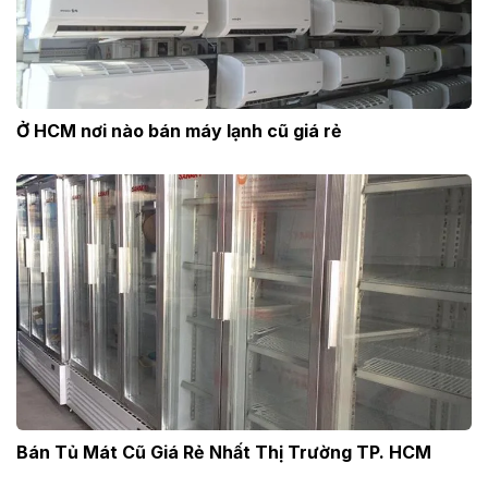
Ở HCM nơi nào bán máy lạnh cũ giá rẻ
Bán Tủ Mát Cũ Giá Rẻ Nhất Thị Trường TP. HCM