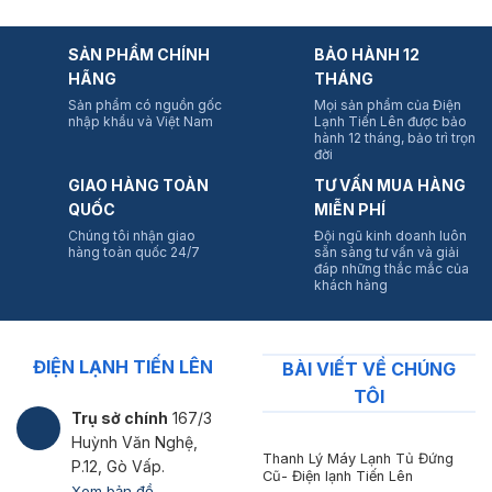
SẢN PHẨM CHÍNH
BẢO HÀNH 12
HÃNG
THÁNG
Sản phẩm có nguồn gốc
Mọi sản phẩm của Điện
nhập khẩu và Việt Nam
Lạnh Tiến Lên được bảo
hành 12 tháng, bảo trì trọn
đời
GIAO HÀNG TOÀN
TƯ VẤN MUA HÀNG
QUỐC
MIỄN PHÍ
Chúng tôi nhận giao
Đội ngũ kinh doanh luôn
hàng toàn quốc 24/7
sẵn sàng tư vấn và giải
đáp những thắc mắc của
khách hàng
ĐIỆN LẠNH TIẾN LÊN
BÀI VIẾT VỀ CHÚNG
TÔI
Trụ sở chính
167/3
Huỳnh Văn Nghệ,
Thanh Lý Máy Lạnh Tủ Đứng
P.12, Gò Vấp.
Cũ- Điện lạnh Tiến Lên
Xem bản đồ