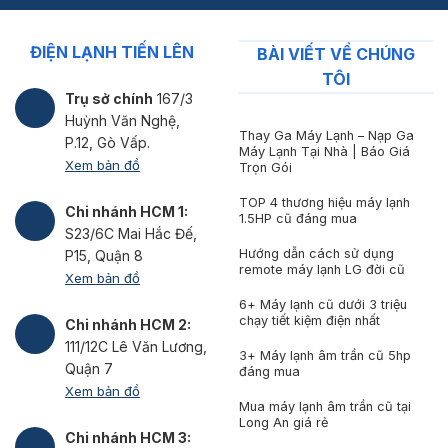
ĐIỆN LẠNH TIẾN LÊN
BÀI VIẾT VỀ CHÚNG
TÔI
Trụ sở chính
167/3
Huỳnh Văn Nghệ,
Thay Ga Máy Lạnh – Nạp Ga
P.12, Gò Vấp.
Máy Lạnh Tại Nhà | Báo Giá
Xem bản đồ
Trọn Gói
TOP 4 thương hiệu máy lạnh
Chi nhánh HCM 1:
1.5HP cũ đáng mua
S23/6C Mai Hắc Đế,
Hướng dẫn cách sử dụng
P15, Quận 8
remote máy lạnh LG đời cũ
Xem bản đồ
6+ Máy lạnh cũ dưới 3 triệu
chạy tiết kiệm điện nhất
Chi nhánh HCM 2:
111/12C Lê Văn Lương,
3+ Máy lạnh âm trần cũ 5hp
Quận 7
đáng mua
Xem bản đồ
Mua máy lạnh âm trần cũ tại
Long An giá rẻ
Chi nhánh HCM 3: