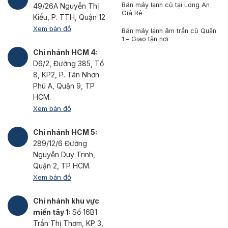
Bán máy lạnh cũ tại Long An
49/26A Nguyễn Thị
Giá Rẻ
Kiểu, P. TTH, Quận 12
Xem bản đồ
Bán máy lạnh âm trần cũ Quận
1 – Giao tận nơi
Chi nhánh HCM 4:
D6/2, Đường 385, Tổ
8, KP2, P. Tân Nhơn
Phú A, Quận 9, TP
HCM.
Xem bản đồ
Chi nhánh HCM 5:
289/12/6 Đường
Nguyễn Duy Trinh,
Quận 2, TP HCM.
Xem bản đồ
Chi nhánh khu vực
miền tây 1:
Số 16B1
Trần Thị Thơm, KP 3,