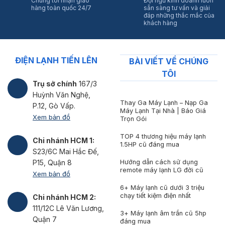
Chúng tôi nhận giao
Đội ngũ kinh doanh luôn
hàng toàn quốc 24/7
sẵn sàng tư vấn và giải
đáp những thắc mắc của
khách hàng
ĐIỆN LẠNH TIẾN LÊN
BÀI VIẾT VỀ CHÚNG
TÔI
Trụ sở chính
167/3
Huỳnh Văn Nghệ,
Thay Ga Máy Lạnh – Nạp Ga
P.12, Gò Vấp.
Máy Lạnh Tại Nhà | Báo Giá
Xem bản đồ
Trọn Gói
TOP 4 thương hiệu máy lạnh
Chi nhánh HCM 1:
1.5HP cũ đáng mua
S23/6C Mai Hắc Đế,
Hướng dẫn cách sử dụng
P15, Quận 8
remote máy lạnh LG đời cũ
Xem bản đồ
6+ Máy lạnh cũ dưới 3 triệu
chạy tiết kiệm điện nhất
Chi nhánh HCM 2:
111/12C Lê Văn Lương,
3+ Máy lạnh âm trần cũ 5hp
Quận 7
đáng mua