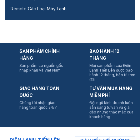
Remote Các Loại Máy Lạnh
SẢN PHẨM CHÍNH
BẢO HÀNH 12
HÃNG
THÁNG
Sản phẩm có nguồn gốc
Mọi sản phẩm của Điện
nhập khẩu và Việt Nam
Lạnh Tiến Lên được bảo
hành 12 tháng, bảo trì trọn
đời
GIAO HÀNG TOÀN
TƯ VẤN MUA HÀNG
QUỐC
MIỄN PHÍ
Chúng tôi nhận giao
Đội ngũ kinh doanh luôn
hàng toàn quốc 24/7
sẵn sàng tư vấn và giải
đáp những thắc mắc của
khách hàng
ĐIỆN LẠNH TIẾN LÊN