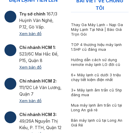
BÀI VIẾT VỀ CHÚNG
TÔI
Trụ sở chính
167/3
Huỳnh Văn Nghệ,
Thay Ga Máy Lạnh – Nạp Ga
P.12, Gò Vấp.
Máy Lạnh Tại Nhà | Báo Giá
Xem bản đồ
Trọn Gói
TOP 4 thương hiệu máy lạnh
Chi nhánh HCM 1:
1.5HP cũ đáng mua
S23/6C Mai Hắc Đế,
Hướng dẫn cách sử dụng
P15, Quận 8
remote máy lạnh LG đời cũ
Xem bản đồ
6+ Máy lạnh cũ dưới 3 triệu
chạy tiết kiệm điện nhất
Chi nhánh HCM 2:
111/12C Lê Văn Lương,
3+ Máy lạnh âm trần cũ 5hp
Quận 7
đáng mua
Xem bản đồ
Mua máy lạnh âm trần cũ tại
Long An giá rẻ
Chi nhánh HCM 3:
Bán máy lạnh cũ tại Long An
49/26A Nguyễn Thị
Giá Rẻ
Kiểu, P. TTH, Quận 12