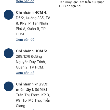
Xem bản đồ
Bán máy lạnh âm trần cũ Quận
1 – Giao tận nơi
Chi nhánh HCM 4:
D6/2, Đường 385, Tổ
8, KP2, P. Tân Nhơn
Phú A, Quận 9, TP
HCM.
Xem bản đồ
Chi nhánh HCM 5:
289/12/6 Đường
Nguyễn Duy Trinh,
Quận 2, TP HCM.
Xem bản đồ
Chi nhánh khu vực
miền tây 1:
Số 16B1
Trần Thị Thơm, KP 3,
P9, Tp. Mỹ Tho, Tiền
Giang