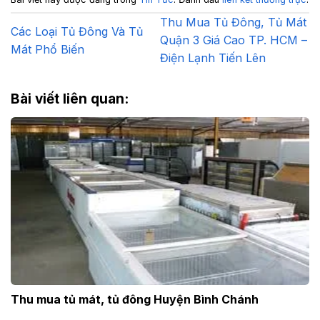
Thu Mua Tủ Đông, Tủ Mát
Các Loại Tủ Đông Và Tủ
Quận 3 Giá Cao TP. HCM –
Mát Phổ Biến
Điện Lạnh Tiến Lên
Bài viết liên quan:
Thu mua tủ mát, tủ đông Huyện Bình Chánh