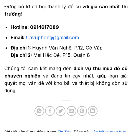
Đừng bỏ lỡ cơ hội thanh lý đồ cũ với
giá cao nhất thị
trường
!
Hotline: 0914617089
Email:
travuphong@gmail.com
Địa chỉ 1:
Huỳnh Văn Nghệ, P.12, Gò Vấp
Địa chỉ 2:
Mai Hắc Đế, P15, Quận 8
Chúng tôi cam kết mang đến
dịch vụ thu mua đồ cũ
chuyên nghiệp
và đáng tin cậy nhất, giúp bạn giải
quyết mọi vấn đề với kho bãi và thiết bị không còn sử
dụng!
Bài viết này được đăng trong
Tin Tức
. Đánh dấu
liên kết thường trực
.