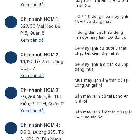
Máy Lạnh Tại Nhà | Báo Giá
Xem bản đồ
Trọn Gói
TOP 4 thương hiệu máy lạnh
Chi nhánh HCM 1:
1.5HP cũ đáng mua
S23/6C Mai Hắc Đế,
Hướng dẫn cách sử dụng
P15, Quận 8
remote máy lạnh LG đời cũ
Xem bản đồ
6+ Máy lạnh cũ dưới 3 triệu
chạy tiết kiệm điện nhất
Chi nhánh HCM 2:
111/12C Lê Văn Lương,
3+ Máy lạnh âm trần cũ 5hp
Quận 7
đáng mua
Xem bản đồ
Mua máy lạnh âm trần cũ tại
Long An giá rẻ
Chi nhánh HCM 3:
Bán máy lạnh cũ tại Long An
49/26A Nguyễn Thị
Giá Rẻ
Kiểu, P. TTH, Quận 12
Xem bản đồ
Bán máy lạnh âm trần cũ Quận
1 – Giao tận nơi
Chi nhánh HCM 4:
D6/2, Đường 385, Tổ
8, KP2, P. Tân Nhơn