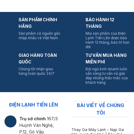
SẢN PHẨM CHÍNH
BẢO HÀNH 12
HÃNG
THÁNG
Sản phẩm có nguồn gốc
Mọi sản phẩm của Điện
nhập khẩu và Việt Nam
Lạnh Tiến Lên được bảo
hành 12 tháng, bảo trì trọn
đời
GIAO HÀNG TOÀN
TƯ VẤN MUA HÀNG
QUỐC
MIỄN PHÍ
Chúng tôi nhận giao
Đội ngũ kinh doanh luôn
hàng toàn quốc 24/7
sẵn sàng tư vấn và giải
đáp những thắc mắc của
khách hàng
ĐIỆN LẠNH TIẾN LÊN
BÀI VIẾT VỀ CHÚNG
TÔI
Trụ sở chính
167/3
Huỳnh Văn Nghệ,
Thay Ga Máy Lạnh – Nạp Ga
P.12, Gò Vấp.